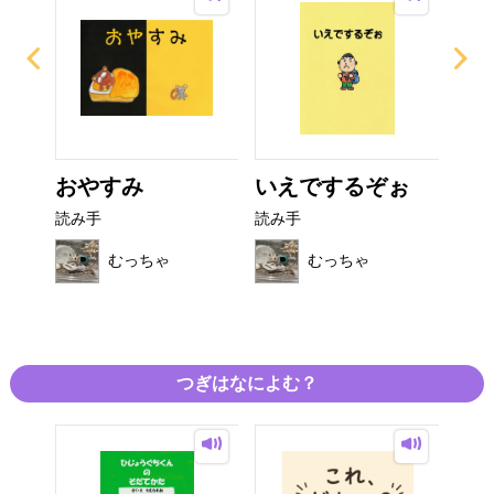
たね
おやすみ
いえでするぞぉ
サ
..
り
読み手
読み手
読み
むっちゃ
むっちゃ
つぎはなによむ？