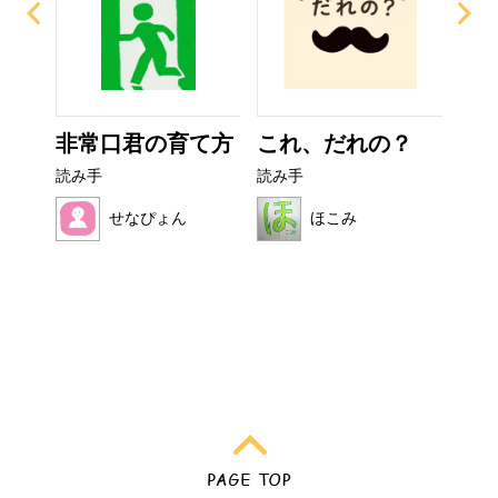
ザラ
非常口君の育て方
これ、だれの？
フ
読み手
読み手
読み
せなぴょん
ほこみ