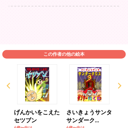
この作者の他の絵本
ン
げんかいをこえた
さいきょうサンタ
プ
ク
セツブン
サンダーク...
チ