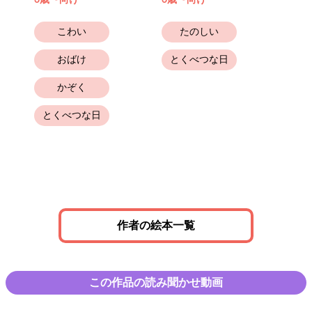
6歳〜向け
6歳〜向け
6歳
こわい
たのしい
おばけ
とくべつな日
かぞく
とくべつな日
作者の絵本一覧
この作品の読み聞かせ動画