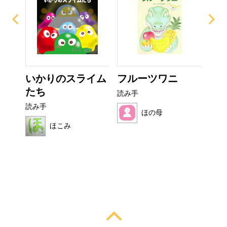
ザラ
いかりのスライム
フルーツワニ
非
たち
読み手
読み
読み手
ほの母
ほこみ