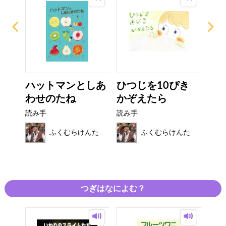
くで
ハットマンとしあ
ひつじを10ぴき
す
..
わせのたね
かぞえたら
ーキ
読み手
読み手
読み
んた
ふくむらけんた
ふくむらけんた
つぎはなによむ？