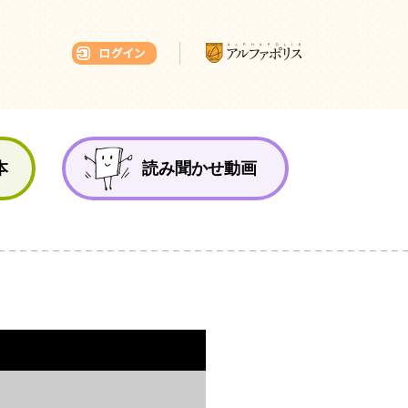
本ひろば
本
読み聞かせ動画