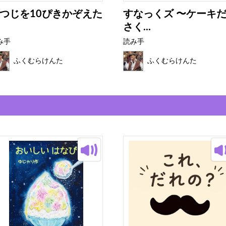
つじを10ぴきかぞえた
すなっくズ 〜ケーキ
さく...
み手
読み手
ふくむらけんた
ふくむらけんた