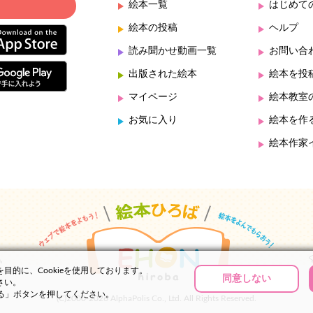
絵本一覧
はじめて
絵本の投稿
ヘルプ
読み聞かせ動画一覧
お問い合
出版された絵本
絵本を投
マイページ
絵本教室
お気に入り
絵本を作
絵本作家
的に、Cookieを使用しております。
同意しない
さい。
する」ボタンを押してください。
(C)2000-2026 AlphaPolis Co., Ltd. All Rights Reserved.