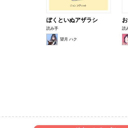
ター
ぼくといぬアザラシ
お
読み手
読
望月 ハク