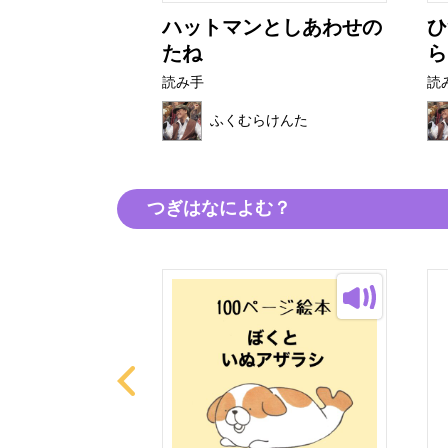
くで はたら
ハットマンとしあわせの
ひ
たね
ら
読み手
読
らけんた
ふくむらけんた
つぎはなによむ？