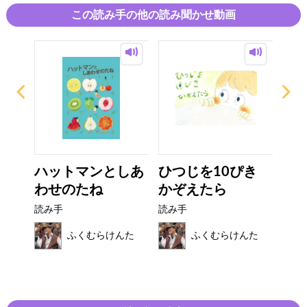
※絵本のページごとに音楽がついていて、絵本の物語と音楽が一
この読み手の他の読み聞かせ動画
緒に届く作品となっています。
音楽と一緒にお楽しみ頂きたい方はこちらもぜひ↓
絵本の主題歌も聴けます♪
音楽絵本『バクの夢』の読み聞かせ動画は↓
https://youtu.be/8E1VbvJVkGs
音楽絵本『バクの夢』の読み聞かせ動画朗読Off ver.↓
（お子さんへの読み聞かせの時などにご利用いただけたらと思い
ます。）
https://youtu.be/raaVTnbaxgo
くで
ハットマンとしあ
ひつじを10ぴき
す
..
わせのたね
かぞえたら
ーキ
作＆音楽 わたなべゆう
読み手
読み手
読み
絵 つよしゆうこ
んた
ふくむらけんた
ふくむらけんた