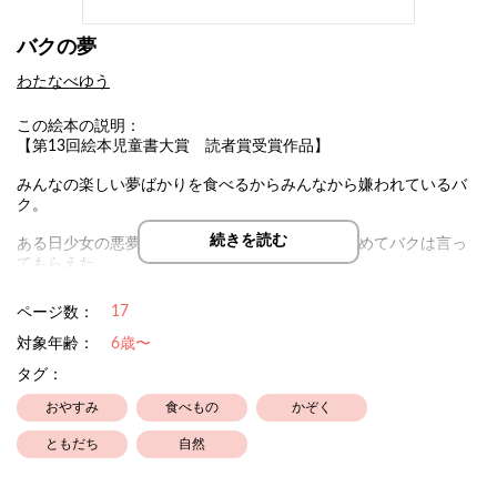
バクの夢
わたなべゆう
この絵本の説明：
【第13回絵本児童書大賞 読者賞受賞作品】
みんなの楽しい夢ばかりを食べるからみんなから嫌われているバ
ク。
続きを読む
ある日少女の悪夢を食べたら『ありがとう』と初めてバクは言っ
てもらえた。
それ以来みんなの怖い夢や悲しい夢ばかりを食べるようになった
17
ページ数：
のだけど、、、
対象年齢：
6歳〜
くまのマクシリーズのスピンオフ、バクの夢の物語。
タグ：
おやすみ
食べもの
かぞく
絵本のご注文は↓からお願いいたします。
ともだち
自然
https://yuwatanabe.thebase.in