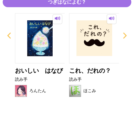
つぎはなによむ？
ー
おいしい はなび
これ、だれの？
ぜ
ーち
読み手
読み手
読み
ろんたん
ほこみ