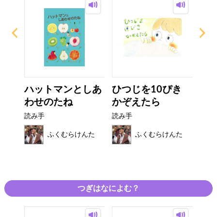
くで
ハットマンとしあ
ひつじを10ぴき
す
..
わせのたね
かぞえたら
ーキ
読み手
読み手
読み
んた
ふくむらけんた
ふくむらけんた
つぎはなによむ？