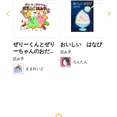
ザラ
ぜりーくんとぜり
おいしい はなび
こ
ーちゃんのおだ...
読み手
読み
読み手
ろんたん
ままれいど