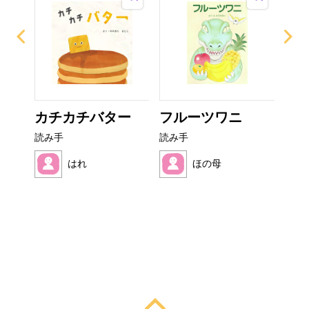
？
カチカチバター
フルーツワニ
非
読み手
読み手
読み
はれ
ほの母