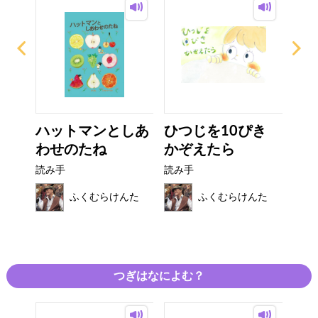
くで
ハットマンとしあ
ひつじを10ぴき
す
..
わせのたね
かぞえたら
ーキ
読み手
読み手
読み
んた
ふくむらけんた
ふくむらけんた
つぎはなによむ？