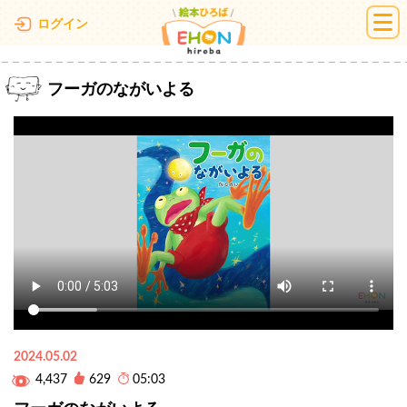
絵本ひろば
ログイン
フーガのながいよる
2024.05.02
4,437
629
05:03