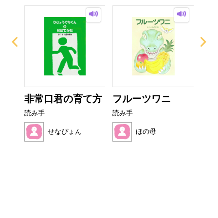
イム
非常口君の育て方
フルーツワニ
ぼ
シ
読み手
読み手
読み
せなぴょん
ほの母