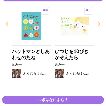
デイ
ハットマンとしあ
ひつじを10ぴき
す
わせのたね
かぞえたら
ーキ
読み手
読み手
読み
んた
ふくむらけんた
ふくむらけんた
つぎはなによむ？