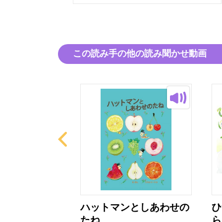
この読み手の他の読み聞かせ動画
くで はたら
ハットマンとしあわせの
ひ
たね
ら