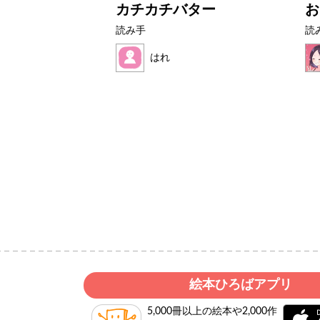
ライムたち
カチカチバター
お
読み手
読
はれ
絵本ひろばアプリ
5,000冊以上の絵本や2,000作