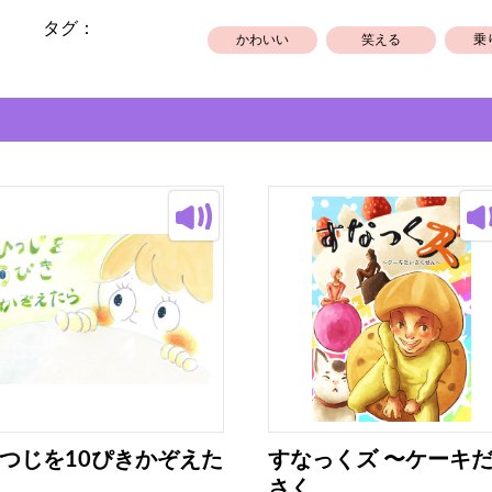
タグ：
かわいい
笑える
乗
つじを10ぴきかぞえた
すなっくズ 〜ケーキ
さく...