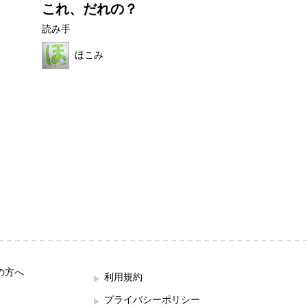
これ、だれの？
ぜりーくんと
んのおだ...
読み手
読み手
ほこみ
ままれいど
の方へ
利用規約
プライバシーポリシー