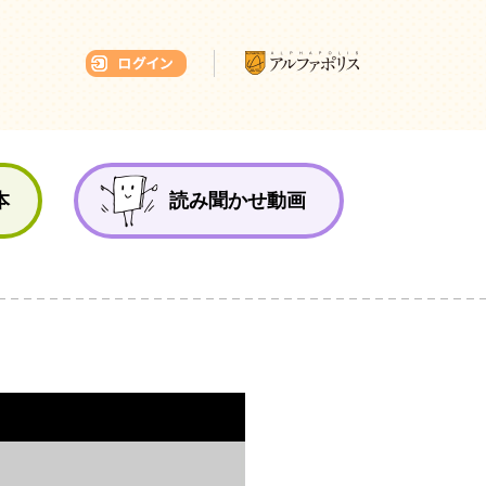
本ひろば
本
読み聞かせ動画