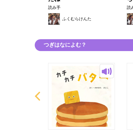
読み手
読
らけんた
ふくむらけんた
つぎはなによむ？