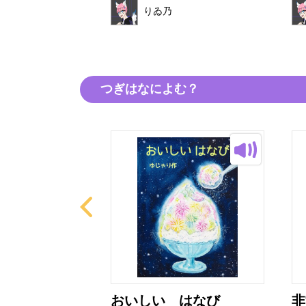
りゐ乃
つぎはなによむ？
アザラシ
おいしい はなび
非