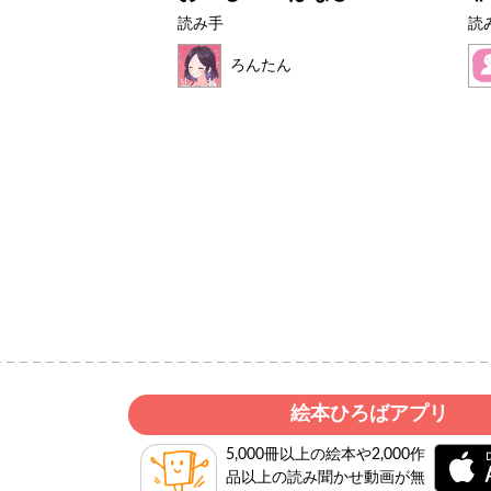
読み手
読
ク
ろんたん
絵本ひろばアプリ
5,000冊以上の絵本や2,000作
品以上の読み聞かせ動画が無