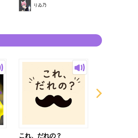
読み手
りゐ乃
りゐ乃
これ、だれの？
ぜりーくんと