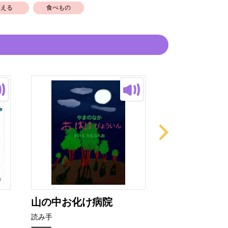
笑える
食べもの
山の中お化け病院
おばあさんと
こげ
読み手