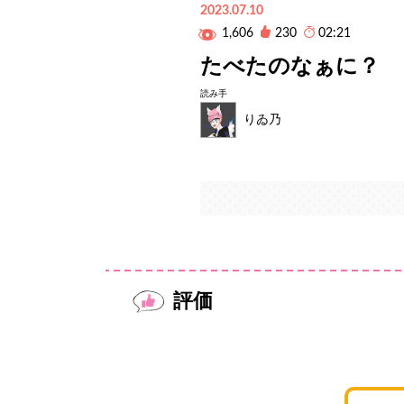
2023.07.10
1,606
230
02:21
たべたのなぁに？
読み手
りゐ乃
評価