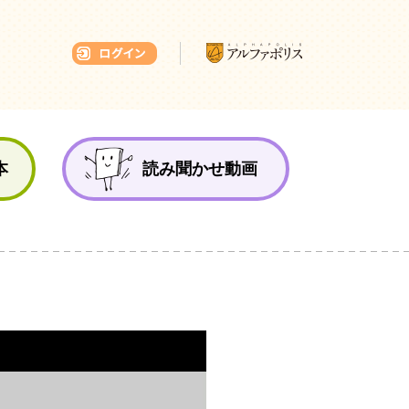
本ひろば
本
読み聞かせ動画