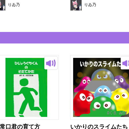
りゐ乃
りゐ乃
常口君の育て方
いかりのスライムたち