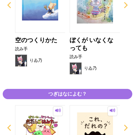
屋さ
空のつくりかた
ぼくが いなくな
た
っても
読み手
読み
読み手
りゐ乃
りゐ乃
つぎはなによむ？