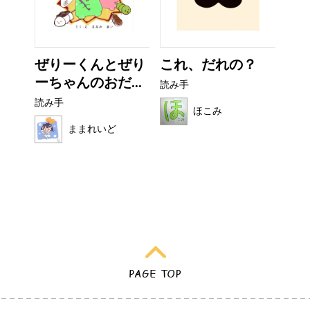
なび
ぜりーくんとぜり
これ、だれの？
非
ーちゃんのおだ...
読み手
読み
読み手
ほこみ
ままれいど