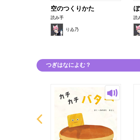
ン屋さん
空のつくりかた
ぼ
読み手
読
りゐ乃
つぎはなによむ？