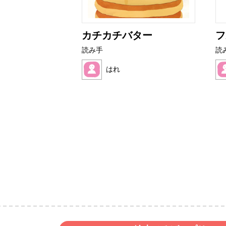
ライムたち
カチカチバター
フ
読み手
読
はれ