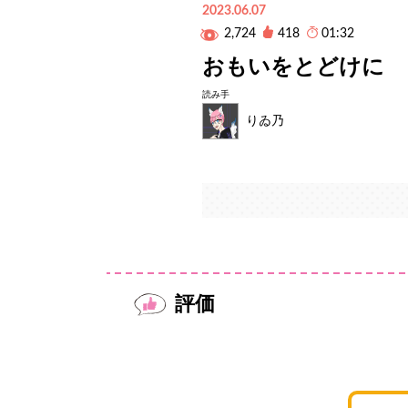
2023.06.07
2,724
418
01:32
おもいをとどけに
読み手
りゐ乃
評価