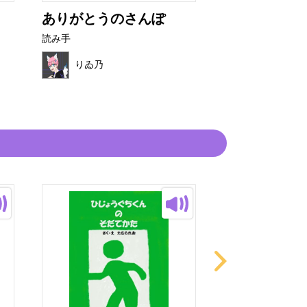
ありがとうのさんぽ
山の中お化け
読み手
読み手
りゐ乃
りゐ乃