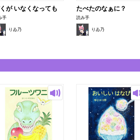
くが いなくなっても
たべたのなぁに？
み手
読み手
りゐ乃
りゐ乃