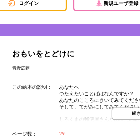
ログイン
新規ユーザ登録
おもいをとどけに
青野広夢
この絵本の説明：
あなたへ
つたえたいことばはなんですか？
あなたのこころにきいてみてくださ
そして、てがみにしてみてください
続
しろくまの郵便屋さんがあなたの想
紙・ソフトパステル/2010年制作
29
ページ数：