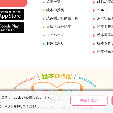
絵本一覧
はじめて
絵本の投稿
ヘルプ
読み聞かせ動画一覧
お問い合
出版された絵本
絵本を投
マイページ
絵本教室
お気に入り
絵本を作
絵本作家
的に、Cookieを使用しております。
同意しない
さい。
する」ボタンを押してください。
(C)2000-2026 AlphaPolis Co., Ltd. All Rights Reserved.