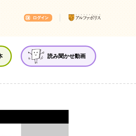
本ひろば
本
読み聞かせ動画