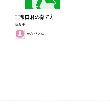
非常口君の育て方
ぜりーくんと
んのおだ...
読み手
読み手
せなぴょん
ままれいど