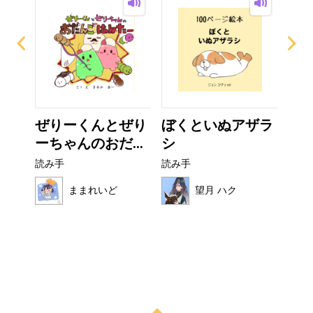
？
ぜりーくんとぜり
ぼくといぬアザラ
お
ーちゃんのおだ...
シ
読み
読み手
読み手
ままれいど
望月 ハク