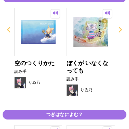
屋さ
空のつくりかた
ぼくが いなくな
た
っても
読み手
読み
読み手
りゐ乃
りゐ乃
つぎはなによむ？