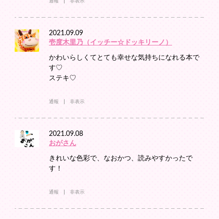
通報
非表示
2021.09.09
壱度木里乃（イッチー☆ドッキリーノ）
かわいらしくてとても幸せな気持ちになれる本で
す♡
ステキ♡
通報
非表示
2021.09.08
おがさん
きれいな色彩で、なおかつ、読みやすかったで
す！
通報
非表示