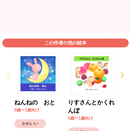
この作者の他の絵本
ねんねの おと
りすさんとかくれ
は
んぼ
あ
0歳〜1歳向け
0歳〜1歳向け
2歳
かわいい