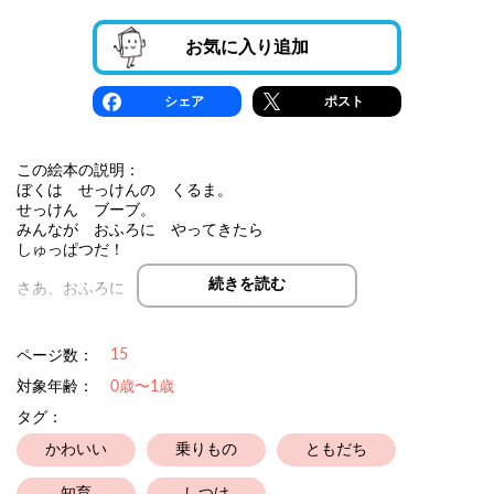
お気に入り追加
シェア
ポスト
この絵本の説明：
ぼくは せっけんの くるま。
せっけん ブーブ。
みんなが おふろに やってきたら
しゅっぱつだ！
続きを読む
さあ、おふろに はいってきたのは、だれかな？
お風呂が大好きな子もいれば、お風呂が嫌いな子、シャワーが苦
15
ページ数：
手な子もいますよね。
でも大丈夫！
対象年齢：
0歳〜1歳
せっけんブーブが走り出せば、みんなお風呂の時間が楽しくなっ
タグ：
てしまうんです！
かわいい
乗りもの
ともだち
★ ★ ★ ★ ★