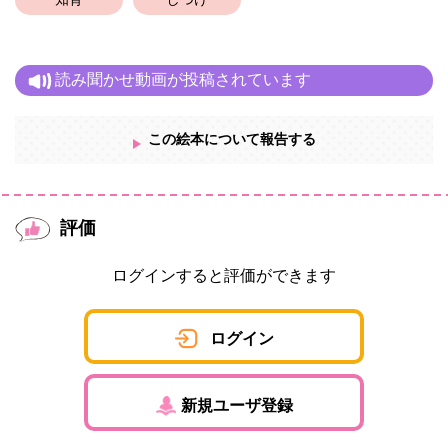
知育
しつけ
うちの子がまだヨチヨチ歩きだったころ、子どもの好きな「ブー
ブ」の出てくるこの話を考えました。
その子が学ランを着だした今更、ストーリーを整え、イラストを
描き起こしました。
読み聞かせ動画が投稿されています
まだヨチヨチ歩きの小さな子どもたちに届きますように。
この絵本について報告する
評価
ログインすると評価ができます
ログイン
新規ユーザ登録