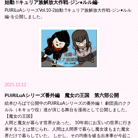
始動 !!キュリア族解放大作戦-ジン•ルル編-
PiJiRiLuAシリーズVol.10-2始動 !!キュリア族解放大作戦-ジン•ルル
編-を公開しました。
2025.12.12
PiJiRiLuAシリーズ番外編 魔女の王国 第六部公開
絵本ひろばで公開中のPiJiRiLuAシリーズの番外編！ 劇団員のクク
ルル（キキョウ役）達が演じる舞台を漫画として公開しました。
【魔女の王国】
人間と魔女が暮らす世界があった。 10年前にお互いの世界に行き
来することは禁じられ、人間は人間界で暮らし魔女達もまた魔女
界だけで暮らしていた。 しかし、その均衡を破る出来事が今起こ