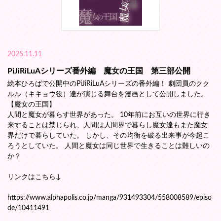
2025.11.11
PiJiRiLuAシリーズ番外編 魔女の王国 第三部公開
絵本ひろばで公開中のPiJiRiLuAシリーズの番外編！ 劇団員のクク
ルル（キキョウ役）達が演じる舞台を漫画として公開しました。
【魔女の王国】
人間と魔女が暮らす世界があった。 10年前にお互いの世界に行き
来することは禁じられ、人間は人間界で暮らし魔女達もまた魔女
界だけで暮らしていた。 しかし、その均衡を破る出来事が今起こ
ろうとしていた。 人間と魔女は同じ世界で生きることは難しいの
か？
リンクはこちら↓
https://www.alphapolis.co.jp/manga/931493304/558008589/episo
de/10411491