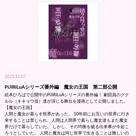
2025.11.07
PiJiRiLuAシリーズ番外編 魔女の王国 第二部公開
絵本ひろばで公開中のPiJiRiLuAシリーズの番外編！ 劇団員のクク
ルル（キキョウ役）達が演じる舞台を漫画として公開しました。
【魔女の王国】
人間と魔女が暮らす世界があった。 10年前にお互いの世界に行き
来することは禁じられ、人間は人間界で暮らし魔女達もまた魔女
界だけで暮らしていた。 しかし、その均衡を破る出来事が今起こ
ろうとしていた。 人間と魔女は同じ世界で生きることは難しいの