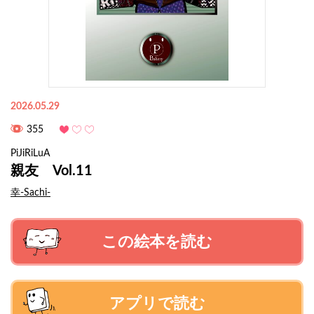
2026.05.29
355
PiJiRiLuA
親友 Vol.11
幸-Sachi-
この絵本を読む
アプリで読む