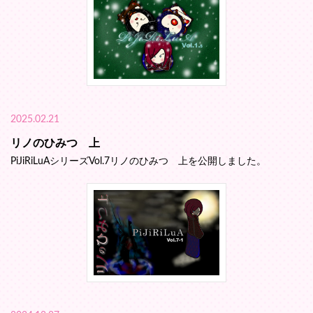
2025.02.21
リノのひみつ 上
PiJiRiLuAシリーズVol.7リノのひみつ 上を公開しました。