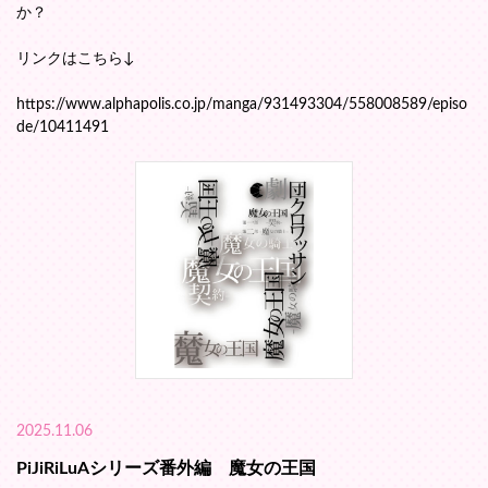
か？
リンクはこちら↓
https://www.alphapolis.co.jp/manga/931493304/558008589/episo
de/10411491
2025.11.06
PiJiRiLuAシリーズ番外編 魔女の王国