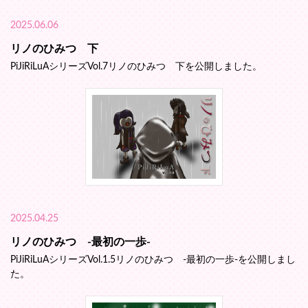
2025.06.06
リノのひみつ 下
PiJiRiLuAシリーズVol.7リノのひみつ 下を公開しました。
2025.04.25
リノのひみつ -最初の一歩-
PiJiRiLuAシリーズVol.1.5リノのひみつ -最初の一歩-を公開しまし
た。