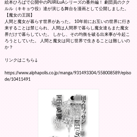
絵本ひろばで公開中のPiJiRiLuAシリーズの番外編！ 劇団員のクク
ルル（キキョウ役）達が演じる舞台を漫画として公開しました。
【魔女の王国】
人間と魔女が暮らす世界があった。 10年前にお互いの世界に行き
来することは禁じられ、人間は人間界で暮らし魔女達もまた魔女
界だけで暮らしていた。 しかし、その均衡を破る出来事が今起こ
ろうとしていた。 人間と魔女は同じ世界で生きることは難しいの
か？
リンクはこちら↓
https://www.alphapolis.co.jp/manga/931493304/558008589/episo
de/10411491