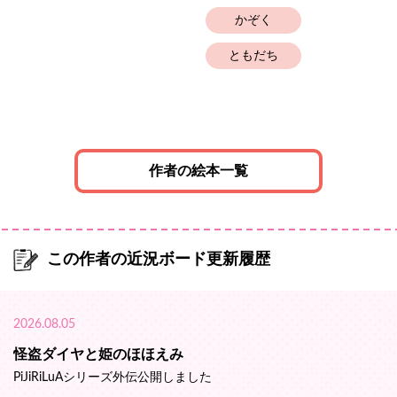
かぞく
ともだち
作者の絵本一覧
この作者の近況ボード更新履歴
2026.08.05
怪盗ダイヤと姫のほほえみ
PiJiRiLuAシリーズ外伝公開しました