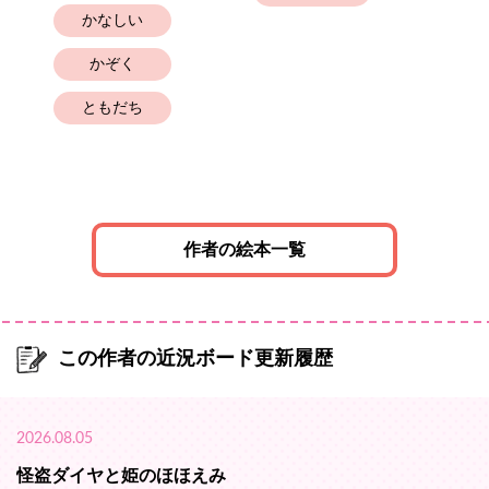
かなしい
かぞく
ともだち
作者の絵本一覧
この作者の近況ボード更新履歴
2026.08.05
怪盗ダイヤと姫のほほえみ