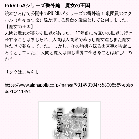
PiJiRiLuAシリーズ番外編 魔女の王国
絵本ひろばで公開中のPiJiRiLuAシリーズの番外編！ 劇団員のクク
ルル（キキョウ役）達が演じる舞台を漫画として公開しました。
【魔女の王国】
人間と魔女が暮らす世界があった。 10年前にお互いの世界に行き
来することは禁じられ、人間は人間界で暮らし魔女達もまた魔女
界だけで暮らしていた。 しかし、その均衡を破る出来事が今起こ
ろうとしていた。 人間と魔女は同じ世界で生きることは難しいの
か？
リンクはこちら↓
https://www.alphapolis.co.jp/manga/931493304/558008589/episo
de/10411491