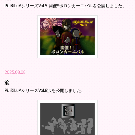
PiJiRiLuAシリーズVol.9 開催‼︎ポロンカーニバルを公開しました。
2025.08.08
涙
PiJiRiLuAシリーズVol.8涙を公開しました。