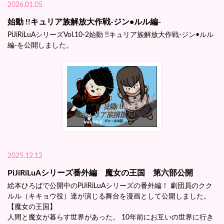
2026.01.05
始動 !!キュリア族解放大作戦-ジン•ルル編-
PiJiRiLuAシリーズVol.10-2始動 !!キュリア族解放大作戦-ジン•ルル
編-を公開しました。
2025.12.12
PiJiRiLuAシリーズ番外編 魔女の王国 第六部公開
絵本ひろばで公開中のPiJiRiLuAシリーズの番外編！ 劇団員のクク
ルル（キキョウ役）達が演じる舞台を漫画として公開しました。
【魔女の王国】
人間と魔女が暮らす世界があった。 10年前にお互いの世界に行き