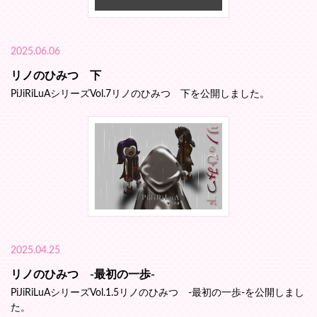
2025.06.06
リノのひみつ 下
PiJiRiLuAシリーズVol.7リノのひみつ 下を公開しました。
2025.04.25
リノのひみつ -最初の一歩-
PiJiRiLuAシリーズVol.1.5リノのひみつ -最初の一歩-を公開しまし
た。