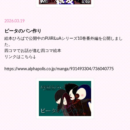
2026.03.19
ピータのパン作り
絵本ひろばで公開中のPiJiRiLuAシリーズ10巻番外編を公開しまし
た。
四コマでお話が進む四コマ絵本
リンクはこちら↓
https://www.alphapolis.co.jp/manga/931493304/736040775