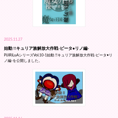
2025.11.27
始動 !!キュリア族解放大作戦-ピータ•リノ編-
PiJiRiLuAシリーズVol.10-1始動 !!キュリア族解放大作戦-ピータ•リ
ノ編-を公開しました。