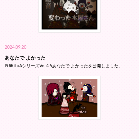
2024.09.20
あなたで よかった
PiJiRiLuAシリーズVol.4.5あなたで よかったを公開しました。