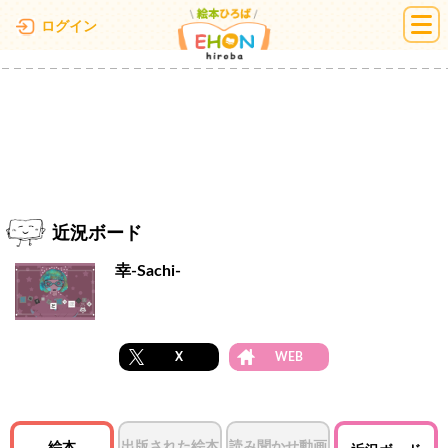
絵本ひろば
ログイン
近況ボード
幸-Sachi-
X
WEB
出版された絵本
読み聞かせ動画