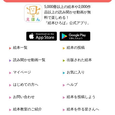
5,000冊以上の絵本や2,000作
品以上の読み聞かせ動画が無
料で楽しめる！
『絵本ひろば』公式アプリ。
絵本一覧
絵本の投稿
読み聞かせ動画一覧
出版された絵本
マイページ
お気に入り
はじめての方へ
ヘルプ
お問い合わせ
絵本を投稿しよう
絵本教室のご紹介
絵本を作る皆さんへ