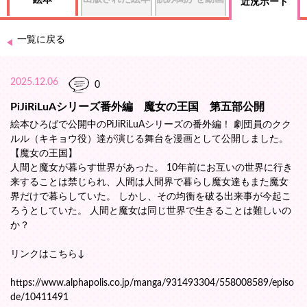
絵本
近況ボード
一覧に戻る
2025.12.06
0
PiJiRiLuAシリーズ番外編 魔女の王国 第五部公開
絵本ひろばで公開中のPiJiRiLuAシリーズの番外編！ 劇団員のクク
ルル（キキョウ役）達が演じる舞台を漫画として公開しました。
【魔女の王国】
人間と魔女が暮らす世界があった。 10年前にお互いの世界に行き
来することは禁じられ、人間は人間界で暮らし魔女達もまた魔女
界だけで暮らしていた。 しかし、その均衡を破る出来事が今起こ
ろうとしていた。 人間と魔女は同じ世界で生きることは難しいの
か？
リンクはこちら↓
https://www.alphapolis.co.jp/manga/931493304/558008589/episo
de/10411491