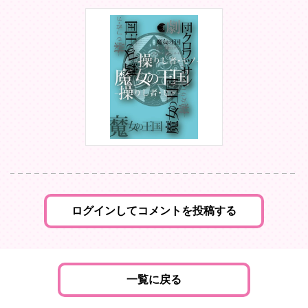
ログインしてコメントを投稿する
一覧に戻る