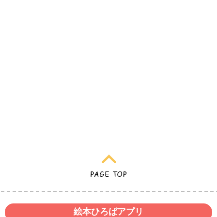
絵本ひろばアプリ