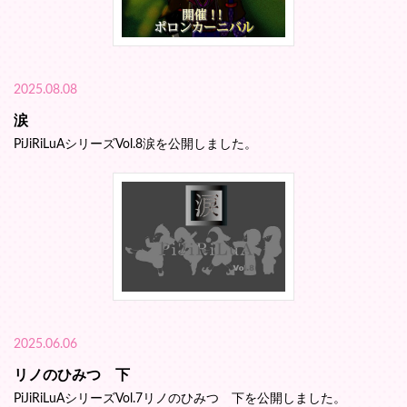
2025.08.08
涙
PiJiRiLuAシリーズVol.8涙を公開しました。
2025.06.06
リノのひみつ 下
PiJiRiLuAシリーズVol.7リノのひみつ 下を公開しました。