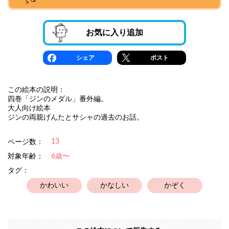
お気に入り追加
シェア
ポスト
この絵本の説明：
四巻「ジンのメダル」番外編。
大人向け絵本
ジンの両親げんたとサシャの過去のお話。
13
ページ数：
対象年齢：
6歳〜
タグ：
かわいい
かなしい
かぞく