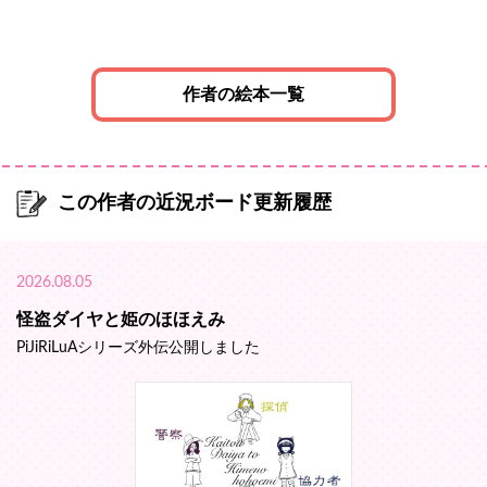
作者の絵本一覧
この作者の近況ボード更新履歴
2026.08.05
怪盗ダイヤと姫のほほえみ
PiJiRiLuAシリーズ外伝公開しました