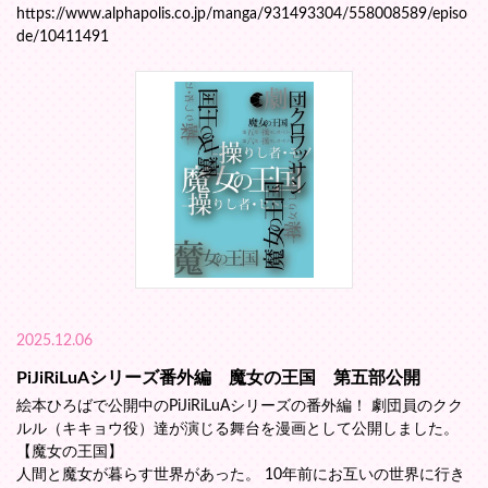
https://www.alphapolis.co.jp/manga/931493304/558008589/episo
de/10411491
2025.12.06
PiJiRiLuAシリーズ番外編 魔女の王国 第五部公開
絵本ひろばで公開中のPiJiRiLuAシリーズの番外編！ 劇団員のクク
ルル（キキョウ役）達が演じる舞台を漫画として公開しました。
【魔女の王国】
人間と魔女が暮らす世界があった。 10年前にお互いの世界に行き