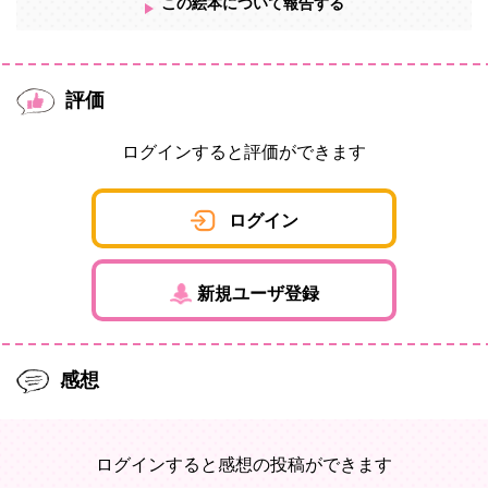
この絵本について報告する
評価
ログインすると評価ができます
ログイン
新規ユーザ登録
感想
ログインすると感想の投稿ができます