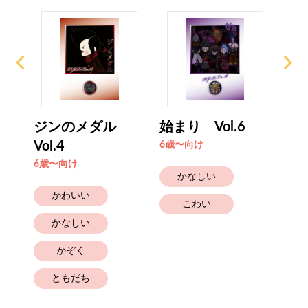
ー
ジンのメダル
始まり Vol.6
ジ
Vol.4
会 V
6歳〜向け
6歳〜向け
6歳
かなしい
かわいい
こわい
かなしい
かぞく
ともだち