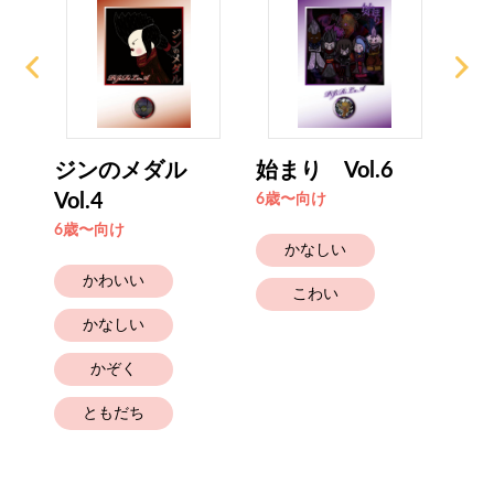
ア族
ジンのメダル
始まり Vol.6
リ
Vol.4
下 V
6歳〜向け
6歳〜向け
6歳
かなしい
かわいい
こわい
かなしい
かぞく
ともだち