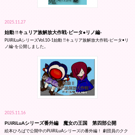
2025.11.27
始動 !!キュリア族解放大作戦-ピータ•リノ編-
PiJiRiLuAシリーズVol.10-1始動 !!キュリア族解放大作戦-ピータ•リ
ノ編-を公開しました。
2025.11.16
PiJiRiLuAシリーズ番外編 魔女の王国 第四部公開
絵本ひろばで公開中のPiJiRiLuAシリーズの番外編！ 劇団員のクク