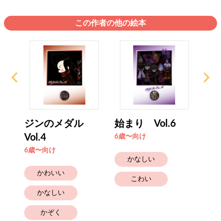
この作者の他の絵本
ア族
ジンのメダル
始まり Vol.6
リ
Vol.4
下 V
6歳〜向け
6歳〜向け
6歳
かなしい
かわいい
こわい
かなしい
かぞく