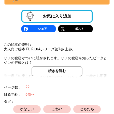
お気に入り追加
シェア
ポスト
この絵本の説明：
大人向け絵本 PiJiRiLuAシリーズ第7巻 上巻。
リノの秘密がついに明かされます。リノの秘密を知ったピータと
ジンの行動とは？
続きを読む
※一巻「約束した日」からお話は続いております。一巻から順番
に読まれる事をお勧めしております。
22
ページ数：
対象年齢：
6歳〜
タグ：
かなしい
こわい
ともだち