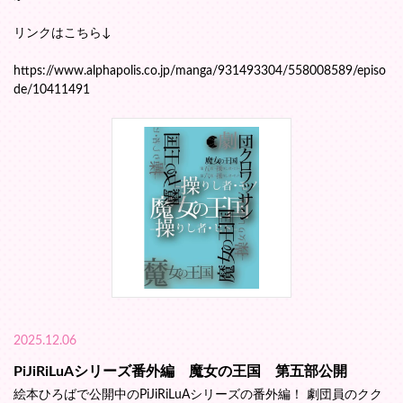
リンクはこちら↓
https://www.alphapolis.co.jp/manga/931493304/558008589/episo
de/10411491
2025.12.06
PiJiRiLuAシリーズ番外編 魔女の王国 第五部公開
絵本ひろばで公開中のPiJiRiLuAシリーズの番外編！ 劇団員のクク