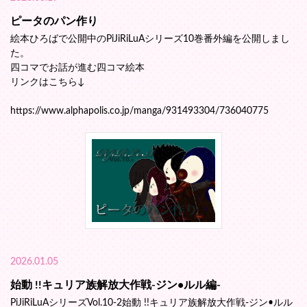
ピータのパン作り
絵本ひろばで公開中のPiJiRiLuAシリーズ10巻番外編を公開しまし
た。
四コマでお話が進む四コマ絵本
リンクはこちら↓
https://www.alphapolis.co.jp/manga/931493304/736040775
2026.01.05
始動 !!キュリア族解放大作戦-ジン•ルル編-
PiJiRiLuAシリーズVol.10-2始動 !!キュリア族解放大作戦-ジン•ルル