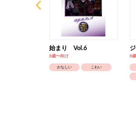
始まり Vol.6
ジ
6歳〜向け
6
こわい
かなしい
こわい