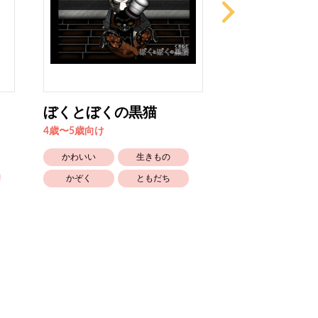
ぼくとぼくの黒猫
変わった本屋
音 Vol...
4歳〜5歳向け
6歳〜向け
かわいい
生きもの
かわいい
かぞく
ともだち
かぞく