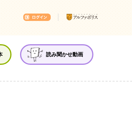
本ひろば
本
読み聞かせ動画