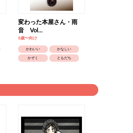
変わった本屋さん・雨
約束した日 Vo
音 Vol...
6歳〜向け
6歳〜向け
かわいい
かわいい
かなしい
かぞく
ともだち