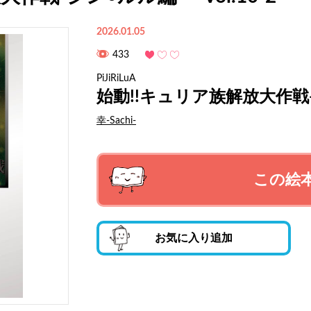
2026.01.05
433
PiJiRiLuA
始動!!キュリア族解放大作戦-ジ
幸-Sachi-
この絵
お気に入り追加