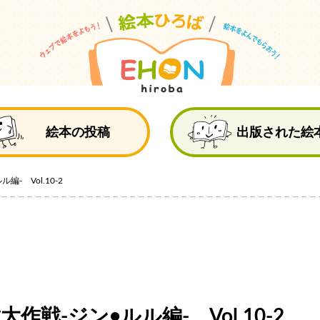
絵
絵本の投稿
出版された絵
- Vol.10-2
作戦-ジン•ルル編- Vol.10-2