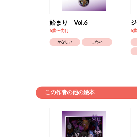
始まり Vol.6
ジ
6歳〜向け
6
こわい
かなしい
こわい
この作者の他の絵本