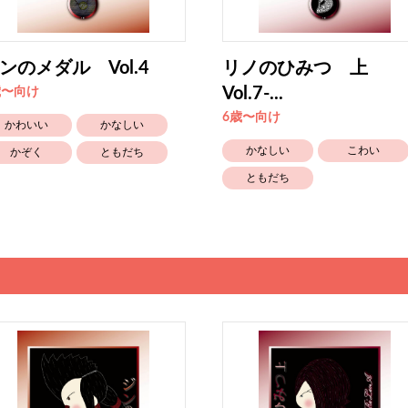
ンのメダル Vol.4
リノのひみつ 上
Vol.7-...
歳〜向け
6歳〜向け
かわいい
かなしい
かなしい
こわい
かぞく
ともだち
ともだち