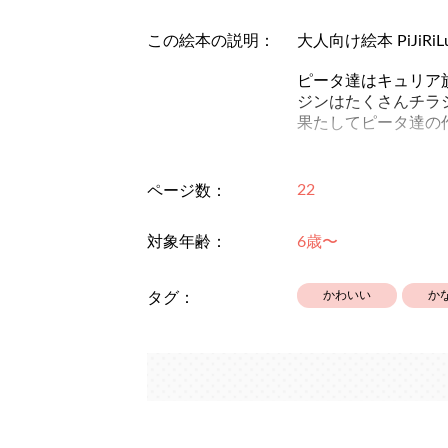
この絵本の説明：
大人向け絵本 PiJiR
ピータ達はキュリア
ジンはたくさんチラ
果たしてピータ達の
10巻番外編「ピー
https://www.alphap
22
ページ数：
※一巻「約束した日
対象年齢：
6歳〜
かわいい
か
タグ：