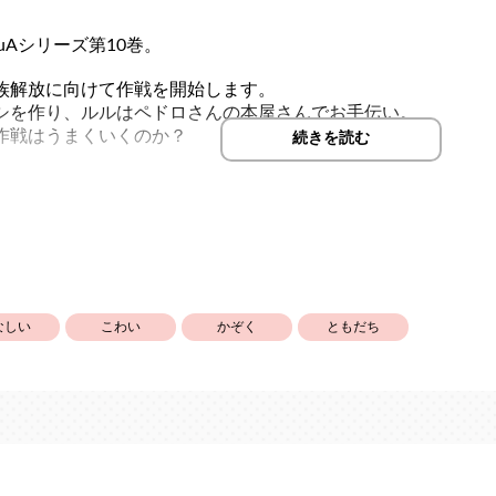
iLuAシリーズ第10巻。
族解放に向けて作戦を開始します。
シを作り、ルルはペドロさんの本屋さんでお手伝い。
作戦はうまくいくのか？
続きを読む
タのパン作り」はコチラ↓
olis.co.jp/manga/931493304/736040775
」からお話は続いております。一巻から順番に読まれる事をお
なしい
こわい
かぞく
ともだち