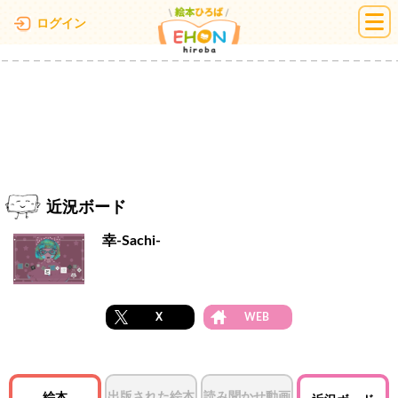
絵本ひろば
ログイン
近況ボード
幸-Sachi-
X
WEB
出版された絵本
読み聞かせ動画