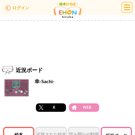
絵本ひろば
ログイン
近況ボード
幸-Sachi-
X
WEB
出版された絵本
読み聞かせ動画