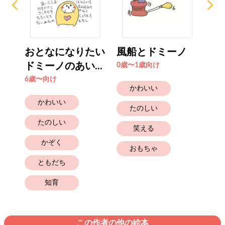
ドつ
おとなになりたい
風船とドミーノ
わ
ドミーノのあい...
0歳〜1歳向け
2歳
6歳〜向け
かわいい
かわいい
たのしい
たのしい
笑える
かぞく
おもちゃ
ともだち
知育
この作者の他の絵本