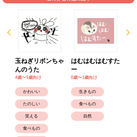
ゅん
玉ねぎリボンちゃ
はむはむはむすた
あ
んのうた
ー
ぎ
4歳〜5歳向け
0歳〜1歳向け
2歳
かわいい
生きもの
たのしい
食べもの
笑える
自然
食べもの