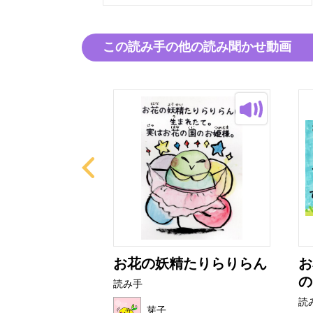
この読み手の他の読み聞かせ動画
なりあ
お花の妖精たりらりらん
お
の
読み手
読
芽子