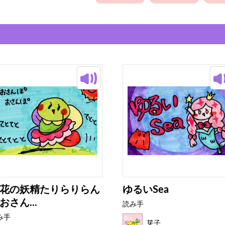
花の妖精たりらりらん
ゆるいSea
おさん...
読み手
み手
芽子