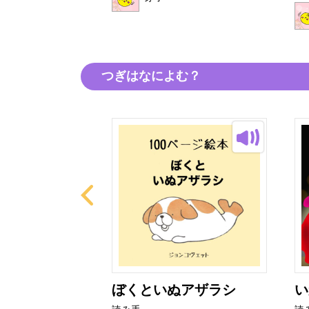
つぎはなによむ？
とぜりーちゃ
ぼくといぬアザラシ
い