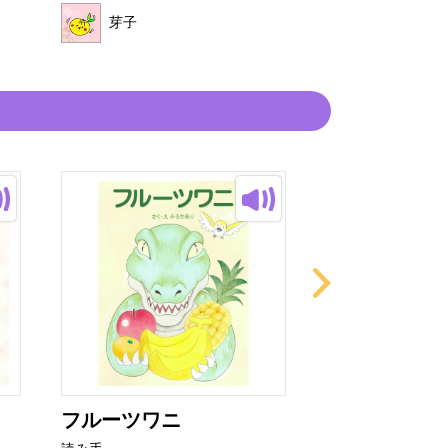
芽子
芽子
フルーツワニ
非常口君の育