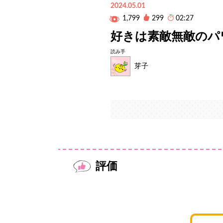
2024.05.01
1,799
299
02:27
好きは素敵無敵のパ
読み手
芽子
評価