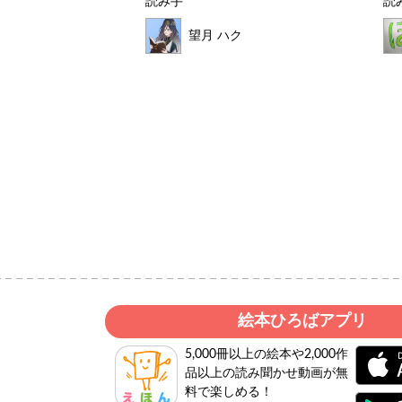
読み手
読
望月 ハク
いど
絵本ひろばアプリ
5,000冊以上の絵本や2,000作
品以上の読み聞かせ動画が無
料で楽しめる！