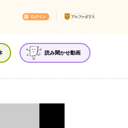
本ひろば
本
読み聞かせ動画