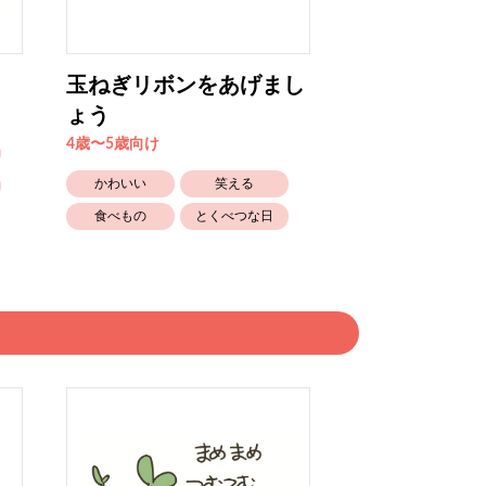
玉ねぎリボンをあげまし
うとうとぽや
ょう
0歳〜1歳向け
4歳〜5歳向け
かわいい
かわいい
笑える
おやすみ
食べもの
とくべつな日
しつけ