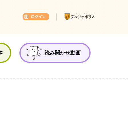
本ひろば
本
読み聞かせ動画