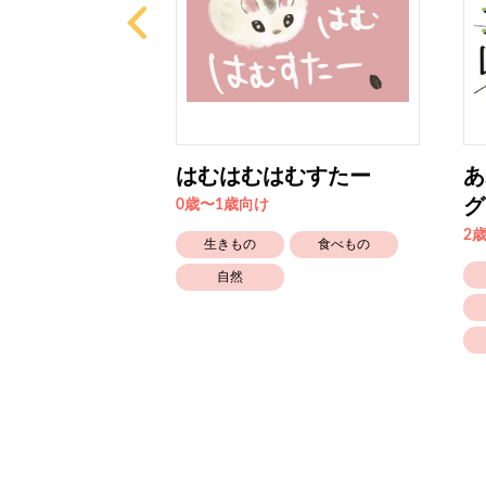
はむはむはむすたー
あ
グ
0歳〜1歳向け
2
生きもの
生きもの
食べもの
自然