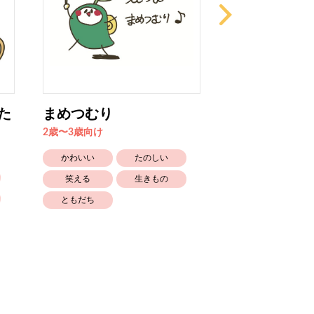
た
まめつむり
熱中症ピンチ
2歳〜3歳向け
4歳〜5歳向け
かわいい
たのしい
かわいい
笑える
生きもの
生きもの
ともだち
しつけ