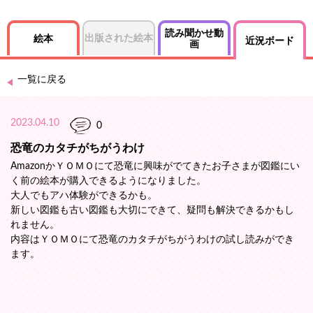
読み聞かせ動
出版された絵本
絵本
近況ボード
画
一覧に戻る
2023.04.10
0
恐竜のカタチがちがうわけ
AmazonかＹＯＭＯにて恐竜に興味がでてきたお子さまが図鑑にい
く前の絵本が購入できるようになりました。
大人でもアハ体験ができるかも。
新しい図鑑も古い図鑑も大切にできて、疑問も解決できるかもし
れません。
内容はＹＯＭＯにて恐竜のカタチがちがうわけの試し読みができ
ます。