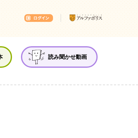
本ひろば
本
読み聞かせ動画