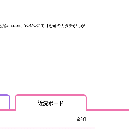
屑研究所)amazon、YOMOにて【恐竜のカタチがちが
近況ボード
全
4
件