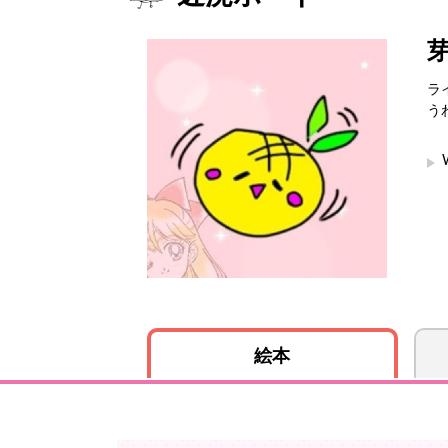
ラ
う
絵本