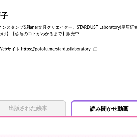
芽子
インスタンプ&Planer文具クリエイター。STARDUST Laboratory(星
わけ】【恐竜のコトがわかるまで】販売中
Webサイト
https://potofu.me/stardustlaboratory
出版された絵本
読み聞かせ動画