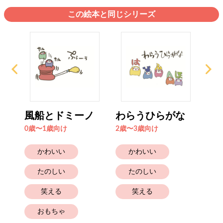
この絵本と同じシリーズ
屋さ
風船とドミーノ
わらうひらがな
お
ドミ
0歳〜1歳向け
2歳〜3歳向け
6歳
かわいい
かわいい
たのしい
たのしい
笑える
笑える
おもちゃ