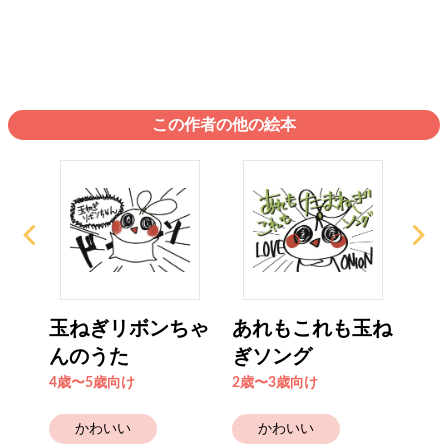
この作者の他の絵本
ルド
玉ねぎリボンちゃ
あれもこれも玉ね
は
んのうた
ぎソング
ー
4歳〜5歳向け
2歳〜3歳向け
0歳
かわいい
かわいい