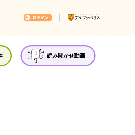
本ひろば
本
読み聞かせ動画