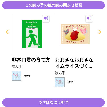
その子が学ランを着だした今更、ストーリーを整え、イラストを
描き起こしました。
この読み手の他の読み聞かせ動画
まだヨチヨチ歩きの小さな子どもたちに届きますように。
非常口君の育て方
おおきなおおきな
プ
オムライスづく...
チ
読み手
読み手
読み
ゆめ
ゆめ
つぎはなによむ？