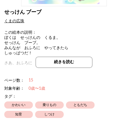
せっけん ブーブ
くまの広珠
この絵本の説明：
ぼくは せっけんの くるま。
せっけん ブーブ。
みんなが おふろに やってきたら
しゅっぱつだ！
続きを読む
さあ、おふろに はいってきたのは、だれかな？
お風呂が大好きな子もいれば、お風呂が嫌いな子、シャワーが苦
15
ページ数：
手な子もいますよね。
でも大丈夫！
対象年齢：
0歳〜1歳
せっけんブーブが走り出せば、みんなお風呂の時間が楽しくなっ
タグ：
てしまうんです！
かわいい
乗りもの
ともだち
★ ★ ★ ★ ★
知育
しつけ
うちの子がまだヨチヨチ歩きだったころ、子どもの好きな「ブー
ブ」の出てくるこの話を考えました。