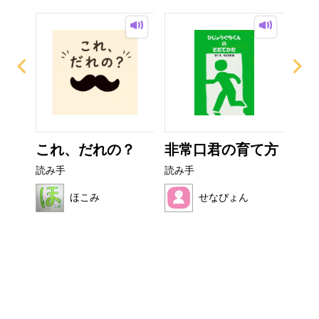
ー
これ、だれの？
非常口君の育て方
い
た
読み手
読み手
読み
ほこみ
せなぴょん