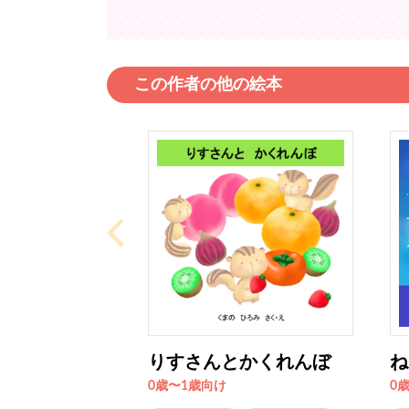
この作者の他の絵本
りすさんとかくれんぼ
ね
0歳〜1歳向け
0