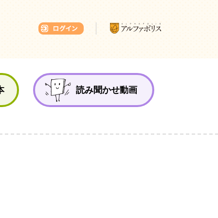
本ひろば
本
読み聞かせ動画