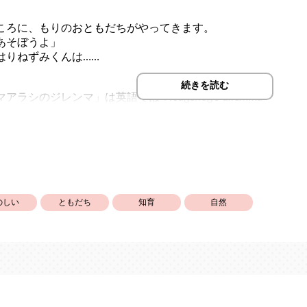
ころに、もりのおともだちがやってきます。
あそぼうよ」
はりねずみくんは……
続きを読む
シのジレンマ」は英語では“Hedgehog's dilemma”
みのジレンマ」とも言われています。
ねずみくん。友だちが自分と違うと思うと、怖くなって背中の
たいなと思ったら、はりねずみくんだってがんばるんです！
がって、友達できたてホヤホヤの子どもたちへ。
のしい
ともだち
知育
自然