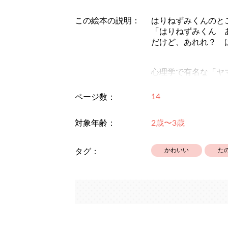
この絵本の説明：
はりねずみくんのと
「はりねずみくん 
だけど、あれれ？ 
心理学で有名な「ヤマアラ
そのため「はりねず
14
ページ数：
ちょっと臆病なはり
だけど、仲良くなり
対象年齢：
2歳〜3歳
保育園、幼稚園に上
かわいい
た
タグ：