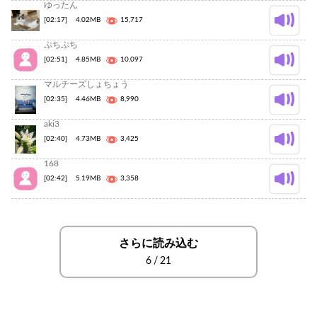
ゆったん
[02:17]
4.02MB
15,717
ぷちぷち
[02:51]
4.85MB
10,097
マルチーズしょちょう
[02:35]
4.46MB
8,990
aki3
[02:40]
4.73MB
3,425
168
[02:42]
5.19MB
3,358
さらに読み込む
6
/
21