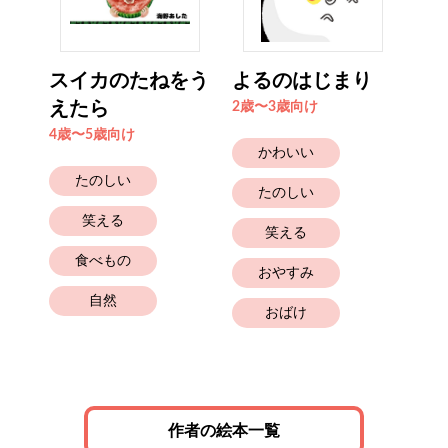
スイカのたねをう
よるのはじまり
い
えたら
の
2歳〜3歳向け
4歳〜5歳向け
2歳
かわいい
たのしい
たのしい
笑える
笑える
食べもの
おやすみ
自然
おばけ
と
作者の絵本一覧