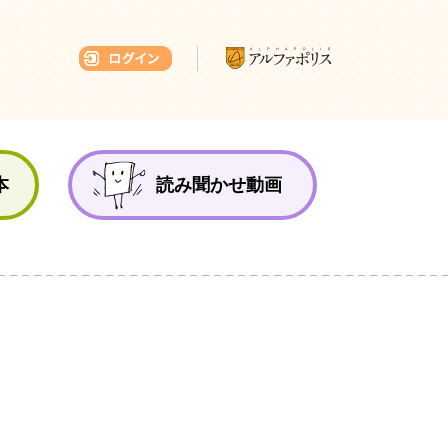
本ひろば
本
読み聞かせ動画