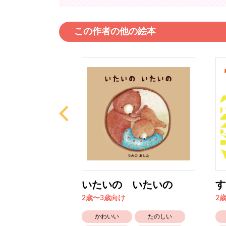
この作者の他の絵本
よるは
いたいの いたいの
す
2歳〜3歳向け
2
こわい
かわいい
たのしい