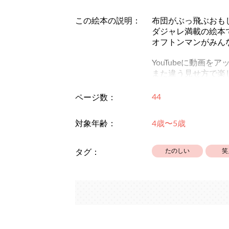
この絵本の説明：
布団がぶっ飛ぶおも
ダジャレ満載の絵本
オフトンマンがみん
YouTubeに動画を
また違う見せ方で楽
https://youtu.be/K6
44
ページ数：
対象年齢：
4歳〜5歳
たのしい
笑
タグ：