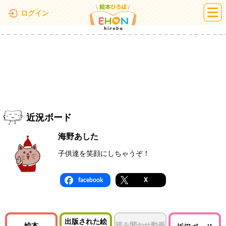
絵本ひろば
ログイン
近況ボード
海野あした
子供達を笑顔にしちゃうぞ！
facebook
X
出版された絵
読み聞かせ動画