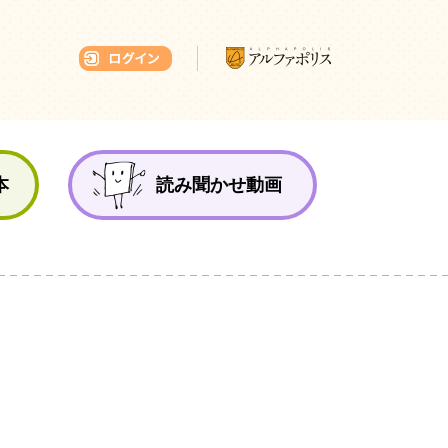
本ひろば
本
読み聞かせ動画