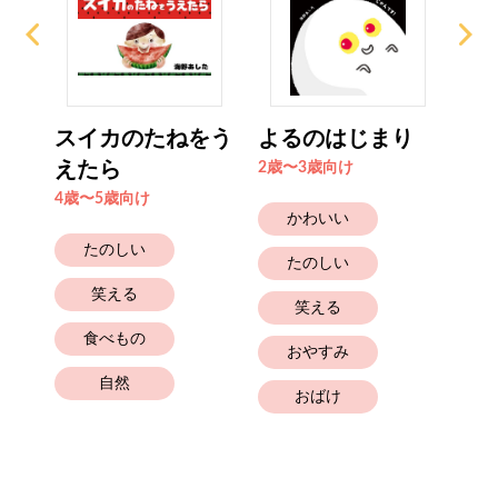
スイカのたねをう
よるのはじまり
い
えたら
の
2歳〜3歳向け
4歳〜5歳向け
2歳
かわいい
たのしい
たのしい
笑える
笑える
食べもの
おやすみ
自然
おばけ
と