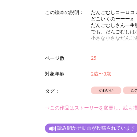
この絵本の説明：
だんごむしコーロコ
どこいくのーーー♬
だんごむしさん一生
でも、だんごむしは
小さな小さなだんご
25
ページ数：
対象年齢：
2歳〜3歳
かわいい
た
タグ：
→この作品はストーリーを変更し、絵も
読み聞かせ動画が投稿されています