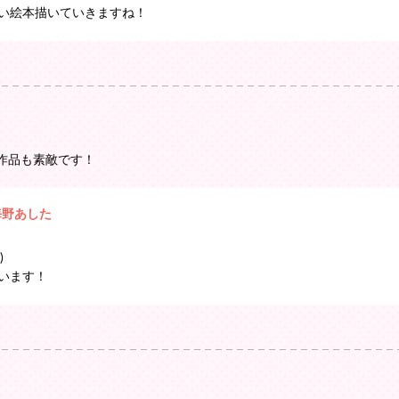
い絵本描いていきますね！
作品も素敵です！
海野あした
)
います！