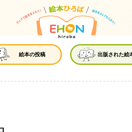
絵
絵本の投稿
出版された絵
ロ