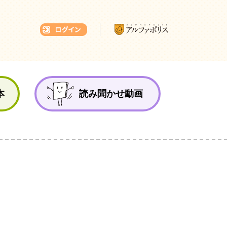
本ひろば
本
読み聞かせ動画