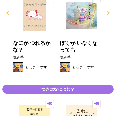
う
なにが つれるか
ぼくが いなくな
ひ
な？
っても
り
読み手
読み手
読み
す
とっきーずす
とっきーずす
つぎはなによむ？