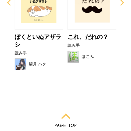
ー
ぼくといぬアザラ
これ、だれの？
非
シ
読み手
読み
読み手
ほこみ
望月 ハク