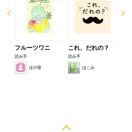
ー
フルーツワニ
これ、だれの？
ぜ
ーち
読み手
読み手
読み
ほの母
ほこみ