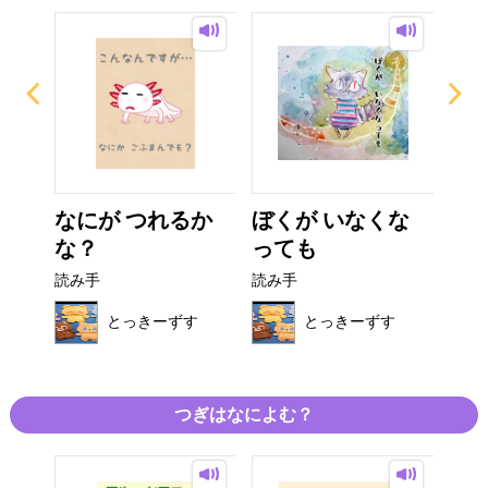
う
なにが つれるか
ぼくが いなくな
ひ
な？
っても
り
読み手
読み手
読み
す
とっきーずす
とっきーずす
つぎはなによむ？