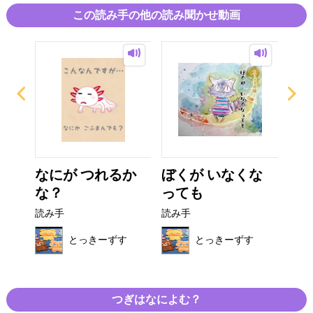
この読み手の他の読み聞かせ動画
う
なにが つれるか
ぼくが いなくな
ひ
な？
っても
り
読み手
読み手
読み
す
とっきーずす
とっきーずす
つぎはなによむ？