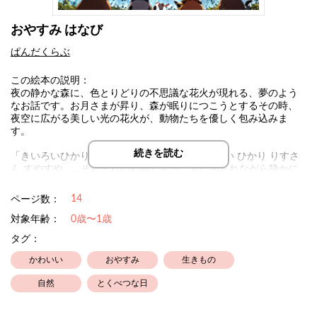
おやすみ はなび
ぱんだくらぶ
この絵本の説明：
夜の静かな森に、色とりどりの不思議な花火が現れる、夢のよう
なお話です。お月さまが昇り、森が眠りにつこうとするその時、
夜空に広がる美しい光の花火が、動物たちを優しく包み込みま
す。
続きを読む
「きいろいひかり きつねさん ねむねむ」「あおい ひかり りすさ
ん すやすや」…それぞれの動物たちが、光に包まれながら静かに
眠りにつく様子を描いたこの絵本は、お子さんの穏やかな眠りを
誘います。
14
ページ数：
短いフレーズとリズム感のある言葉で、お子さまにとって安心で
対象年齢：
0歳〜1歳
きる読み聞かせタイムを演出します。色彩豊かな絵とともに、静
タグ：
かな夜の森の雰囲気を楽しんでください。
かわいい
おやすみ
生きもの
お子さまが自然と眠りにつけるように、温かいお話をお届けしま
す。「おやすみ おやすみ あしたも またね」― 優しい夜の終わり
自然
とくべつな日
に、ぴったりの一冊です。