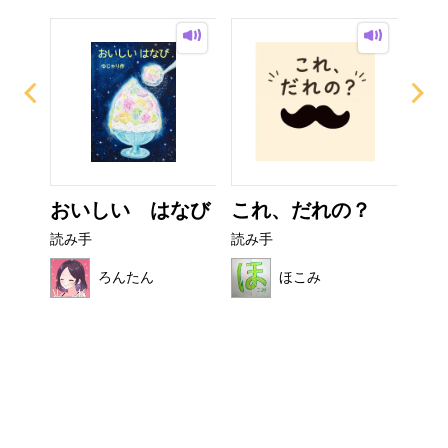
ぜり
おいしい はなび
これ、だれの？
ぼ
..
シ
読み手
読み手
読み
ろんたん
ほこみ