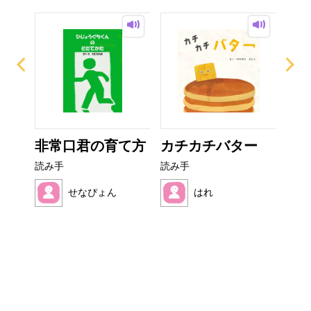
なび
非常口君の育て方
カチカチバター
い
た
読み手
読み手
読み
せなぴょん
はれ