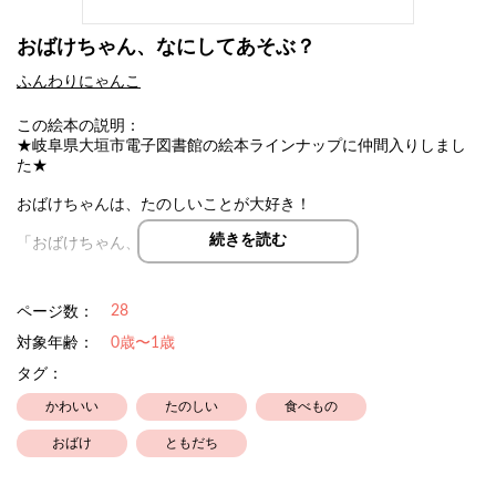
おばけちゃん、なにしてあそぶ？
ふんわりにゃんこ
この絵本の説明：
★岐阜県大垣市電子図書館の絵本ラインナップに仲間入りしまし
た★
おばけちゃんは、たのしいことが大好き！
続きを読む
「おばけちゃん、なにしてあそぶ？」
おばけちゃんをあそびに誘ったら、楽しいことがいっぱい！
春はお花見、夏はかき氷……今日はなにしてあそぶのかな？
28
ページ数：
小さなお子さまが、おばけちゃんと遊んで、わくわくするお話で
対象年齢：
0歳〜1歳
す♪
タグ：
かわいい
たのしい
食べもの
おばけ
ともだち