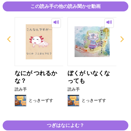
この読み手の他の読み聞かせ動画
う
なにが つれるか
ぼくが いなくな
ひ
な？
っても
り
読み手
読み手
読み
す
とっきーずす
とっきーずす
つぎはなによむ？