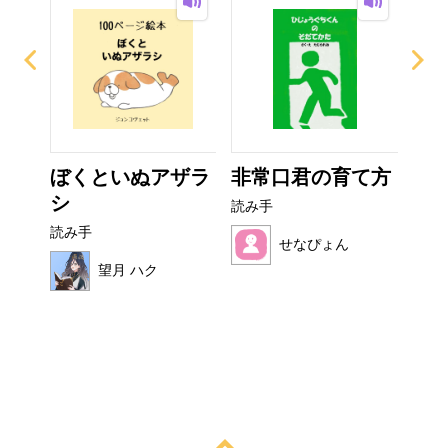
ぼくといぬアザラ
非常口君の育て方
ぜ
シ
ーち
読み手
読み手
読み
せなぴょん
望月 ハク