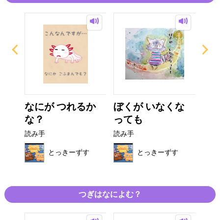
う
なにが つれるか
ぼくが いなくな
ひ
な？
っても
り
読み手
読み手
読み
す
とっきーずす
とっきーずす
つぎはなによむ？