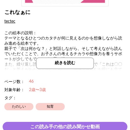
これなぁに
tectec
この絵本の説明：
テーマとなるひとつのカタチが何に見えるのかを想像しながら読
み進める絵本です。
親子で「次は何かな？」と対話しながら、そして考えながら読ん
でいただくことで、お子さんの考えるチカラや想像力を養うサポ
ートが少しでもできればと思い描きました。
続きを読む
また、繰り返し読んでいただくことで、早い段階で「これは〇〇
だ」と答えがわかるようになるので、記憶力を育むお役にも立て
るのではないかと思います。
46
ページ数：
対象年齢：
2歳〜3歳
タグ：
たのしい
知育
この読み手の他の読み聞かせ動画