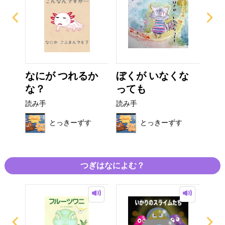
う
なにが つれるか
ぼくが いなくな
ひ
な？
っても
り
読み手
読み手
読み
す
とっきーずす
とっきーずす
つぎはなによむ？