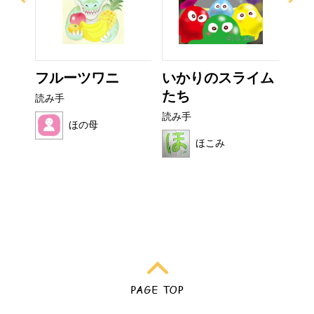
ぜり
フルーツワニ
いかりのスライム
ぼ
..
たち
シ
読み手
読み手
読み
ほの母
ほこみ