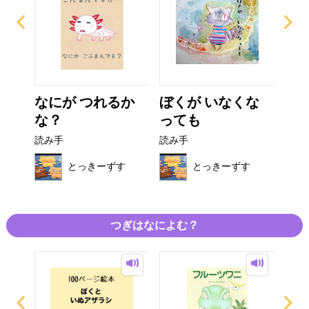
う
なにが つれるか
ぼくが いなくな
ひ
な？
っても
り
読み手
読み手
読み
す
とっきーずす
とっきーずす
つぎはなによむ？