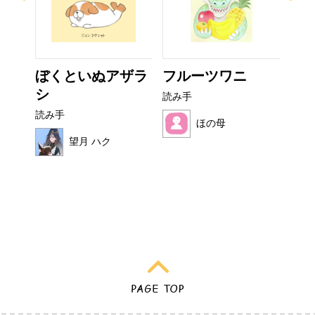
ー
ぼくといぬアザラ
フルーツワニ
い
シ
た
読み手
読み手
読み
ほの母
望月 ハク