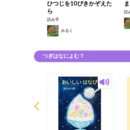
ルーのあかい
ひつじを10ぴきかぞえた
ま
ら
読
読み手
みるく
つぎはなによむ？