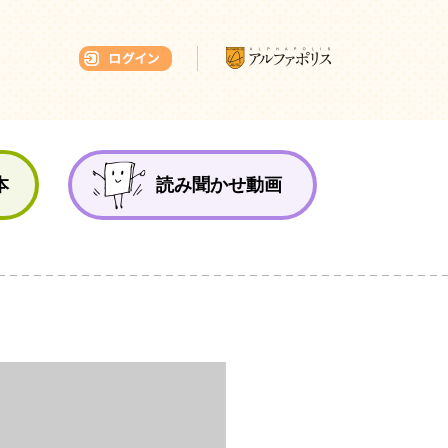
本ひろば
本
読み聞かせ動画