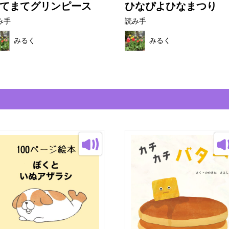
てまてグリンピース
ひなぴよひなまつり
み手
読み手
みるく
みるく