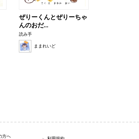
ぜりーくんとぜりーちゃ
これ、だれの
んのおだ...
読み手
読み手
ほこみ
ままれいど
の方へ
利用規約