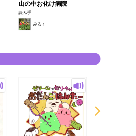
山の中お化け病院
ちょっとバケ
よ
読み手
読み手
みるく
みるく