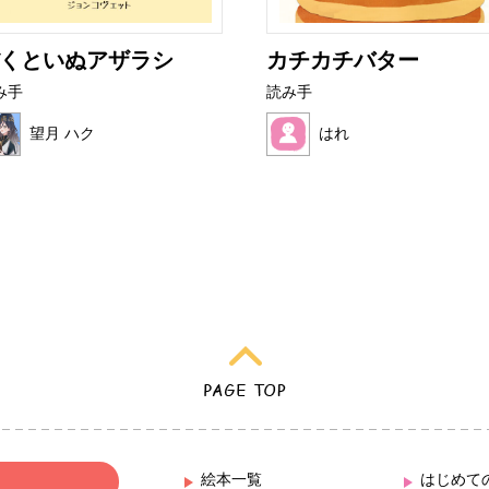
くといぬアザラシ
カチカチバター
み手
読み手
望月 ハク
はれ
絵本一覧
はじめて