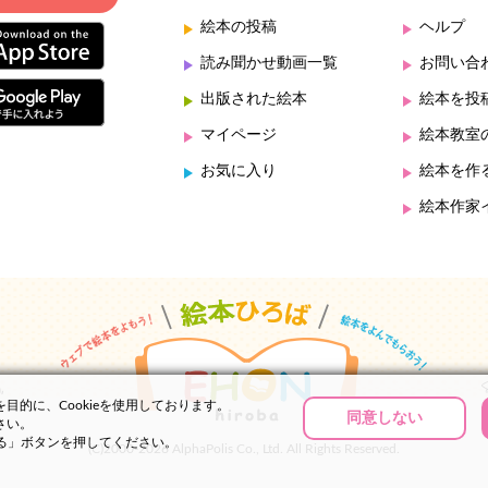
絵本の投稿
ヘルプ
読み聞かせ動画一覧
お問い合
出版された絵本
絵本を投
マイページ
絵本教室
お気に入り
絵本を作
絵本作家
的に、Cookieを使用しております。
同意しない
さい。
する」ボタンを押してください。
(C)2000-2026 AlphaPolis Co., Ltd. All Rights Reserved.