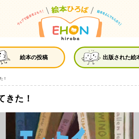
絵
絵本の投稿
出版された絵
た！
てきた！