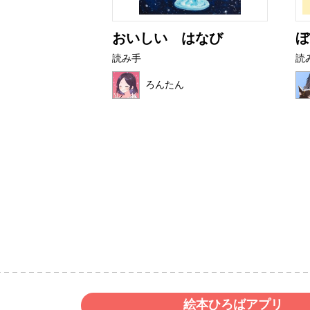
ニ
おいしい はなび
ぼ
読み手
読
ろんたん
絵本ひろばアプリ