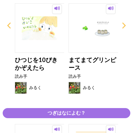
ーの
ひつじを10ぴき
まてまてグリンピ
ひ
つ
かぞえたら
ース
り
読み手
読み手
読み
みるく
みるく
つぎはなによむ？