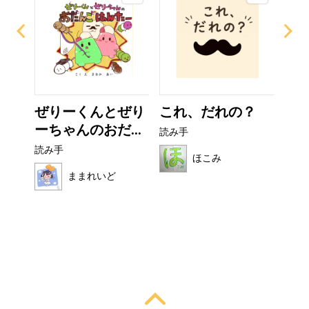
ー
ぜりーくんとぜり
これ、だれの？
非
ーちゃんのおだ...
読み手
読み
読み手
ほこみ
ままれいど