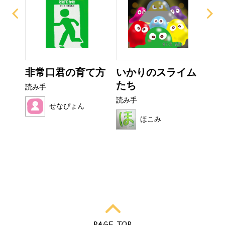
ザラ
非常口君の育て方
いかりのスライム
お
たち
読み手
読み
読み手
せなぴょん
ほこみ