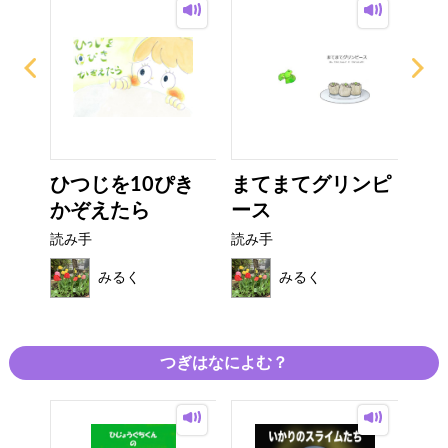
ーの
ひつじを10ぴき
まてまてグリンピ
ひ
つ
かぞえたら
ース
り
読み手
読み手
読み
みるく
みるく
つぎはなによむ？