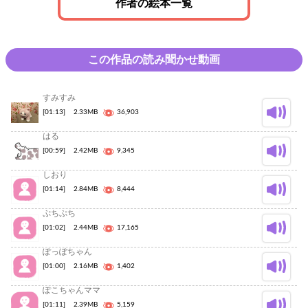
作者の絵本一覧
この作品の読み聞かせ動画
すみすみ
[01:13]
2.33MB
36,903
はる
[00:59]
2.42MB
9,345
しおり
[01:14]
2.84MB
8,444
ぷちぷち
[01:02]
2.44MB
17,165
ぽっぽちゃん
[01:00]
2.16MB
1,402
ぽこちゃんママ
[01:11]
2.39MB
5,159