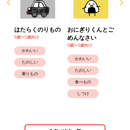
とお
はたらくのりもの
おにぎりくんとご
こ
めんなさい
く
0歳〜1歳向け
0歳〜1歳向け
0歳
かわいい
かわいい
たのしい
たのしい
乗りもの
食べもの
しつけ