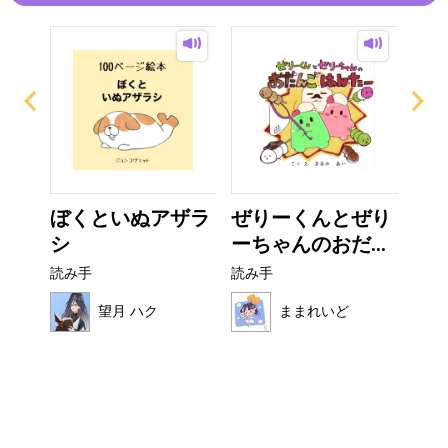
？
ぼくといぬアザラ
ぜりーくんとぜり
い
シ
ーちゃんのおだ...
た
読み手
読み手
読み
望月 ハク
ままれいど