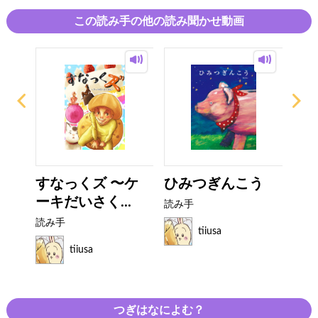
この読み手の他の読み聞かせ動画
ター
すなっくズ 〜ケ
ひみつぎんこう
お
ーキだいさく...
み
読み手
読み手
読み
tiiusa
tiiusa
つぎはなによむ？